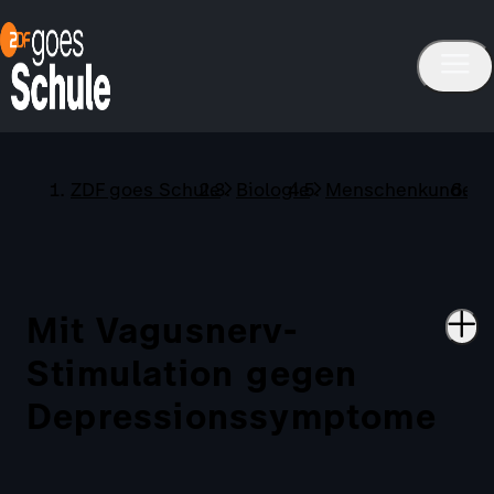
ZDF goes Schule
Biologie
Menschenkunde
Mit Vagusnerv-
Stimulation gegen
Depressionssymptome