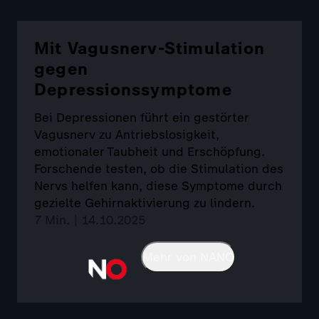
Mit Vagusnerv-Stimulation
gegen
Depressionssymptome
Bei Depressionen führt ein gestörter
Vagusnerv zu Antriebslosigkeit,
emotionaler Taubheit und Erschöpfung.
Forschende testen, ob die Stimulation des
Nervs helfen kann, diese Symptome durch
gezielte Gehirnaktivierung zu lindern.
7 Min. | 14.10.2025
Mehr von NANO