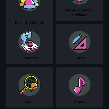
Gesellschaft &
Soziales
Ethik & Religion
Sprachen
Kunst
Sport
Musik