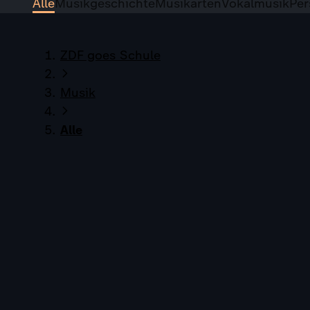
Alle
Musikgeschichte
Musikarten
Vokalmusik
Per
ZDF goes Schule
Musik
Alle