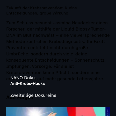
Zukunft der Krebsprävention: Kleine
Entscheidungen, große Wirkung
Zum Schluss besucht Jasmina Neudecker einen
Forscher, der mithilfe der Liquid Biopsy Tumor-
DNA im Blut nachweist – eine vielversprechende
Methode zur frühen Krebsdiagnostik. Ihr Fazit:
Prävention entsteht nicht durch große
Umbrüche, sondern durch viele kleine,
konsequente Entscheidungen – Sonnenschutz,
Impfungen, Vorsorge. Für sie ist
Krebsprävention keine Pflicht, sondern eine
NANO Doku
echte Chance auf mehr gesunde Lebensjahre.
Anti-Krebs-Hacks
Zweiteilige Dokureihe
Alle Folgen