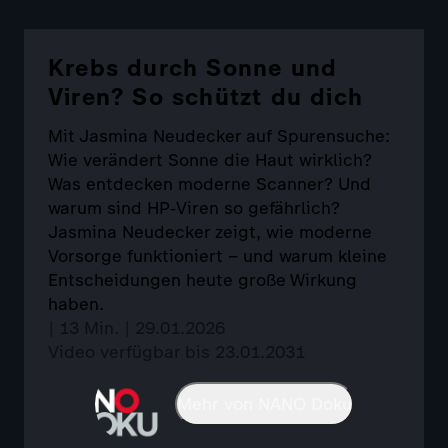
Krebs durch Sonne und
Viren? So schützt du dich
Mit Jasmina Neudecker auf Spurensuche:
Wie verändert Sonne die Haut wirklich?
Was entdecken moderne Scanner? Und
warum sind HP‑Viren so gefährlich?
Jasmina Neudecker zeigt, wie moderne
Vorsorge funktioniert – und warum kleine
Entscheidungen heute große Wirkung
haben.
| 13 Min. | 29.01.2026
Video verfügbar bis 23.01.2031
Mehr von NANO Doku