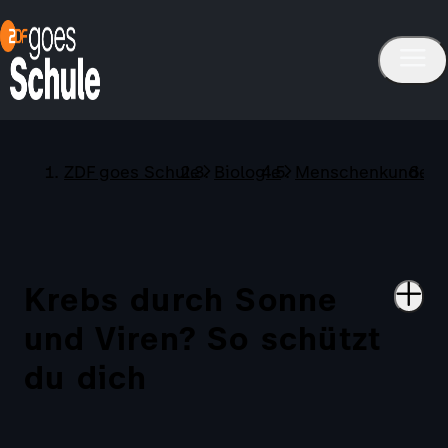
ZDF goes Schule
Biologie
Menschenkunde
Krebs durch Sonne
und Viren? So schützt
du dich