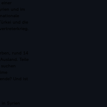
 einer
Syrien und im
nationale
Türkei und die
ertreterkrieg.
erben, rund 14
Ausland. Teile
e suchen
gime
ende? Und ist
 in Syrien