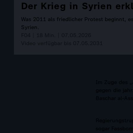
Der Krieg in Syrien erk
Was 2011 als friedlicher Protest beginnt, es
Syrien.
F04 | 18 Min. | 07.05.2026
Video verfügbar bis 07.05.2031
Im Zuge des „
gegen die jahr
Baschar al-Ass
Regierungstru
sogar Fassbom