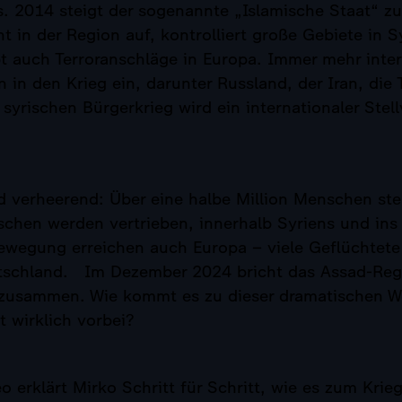
s. 2014 steigt der sogenannte „Islamische Staat“ zu
t in der Region auf, kontrolliert große Gebiete in 
t auch Terroranschläge in Europa. Immer mehr inter
n in den Krieg ein, darunter Russland, der Iran, die 
yrischen Bürgerkrieg wird ein internationaler Stellv
d verheerend: Über eine halbe Million Menschen st
chen werden vertrieben, innerhalb Syriens und ins 
bewegung erreichen auch Europa – viele Geflüchtet
tschland. Im Dezember 2024 bricht das Assad-Re
zusammen. Wie kommt es zu dieser dramatischen W
t wirklich vorbei?
o erklärt Mirko Schritt für Schritt, wie es zum Krieg