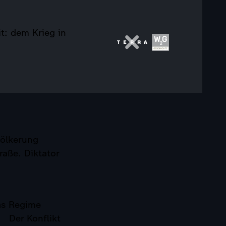
it: dem Krieg in
völkerung
raße. Diktator
as Regime
 Der Konflikt