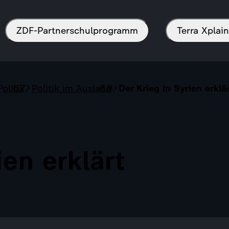
ZDF-Partnerschulprogramm
Terra Xpla
olitik
Politik im Ausland
Der Krieg in Syrien erklä
ien erklärt