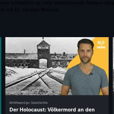
m schließlich so viele internationale Akteure ein
t mit Dr. Carsten Wieland.
MrWissen2go Geschichte
Der Holocaust: Völkermord an den