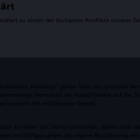
lärt
kaliert zu einem der blutigsten Konflikte unserer Ze
Arabischen Frühlings“ gehen Teile der syrischen Be
zehntelange Herrschaft der Assad‑Familie auf die St
ad reagiert mit militärischer Gewalt.
ppen schießen auf Demonstrierende, später setzt d
ben und Giftgas gegen die eigene Bevölkerung ein.