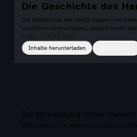
Die Geschichte des Ha
Die Geschichte des Hanfs begann mit Canna
umstritten und verboten, lockert heute we
4 Min. | 23.01.2023
Inhalte herunterladen
CC BY 4.0
Bei Verwendung immer nennen
ZDF/Terra X/J. v. Kalkreuth/D. da Cruz/Ma