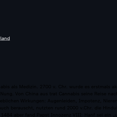
hland
bis als Medizin. 2700 v. Chr. wurde es erstmals ak
Nung. Von China aus trat Cannabis seine Reise nach
geblichen Wirkungen: Augenleiden, Impotenz, Nieren
auch berauscht, nutzten rund 2000 v.Chr. die Hindu
 1484 aber fand Papst Innozenz VIII: Hanf sei ein 