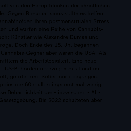
ll von den Rezeptblöcken der christlichen
rde. Gegen Rheumatismus sollte es helfen,
Cannabinoiden ihren postmenstrualen Stress
ten und warfen eine Reihe von Cannabis-
uch: Künstler wie Alexandre Dumas und
-Droge. Doch Ende des 18. Jh. begannen
e Cannabis-Gegner aber waren die USA. Als
ttlern die Arbeitslosigkeit. Eine neue
t: US-Behörden überzogen das Land mit
gelt, getötet und Selbstmord begangen.
ppies der 60er allerdings erst mal wenig.
e Beharrlichkeit der - inzwischen - Alt-
s-Gesetzgebung. Bis 2022 schalteten aber