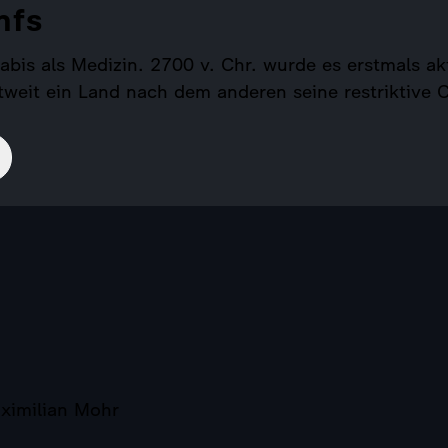
nfs
bis als Medizin. 2700 v. Chr. wurde es erstmals ak
ltweit ein Land nach dem anderen seine restriktive
ximilian Mohr