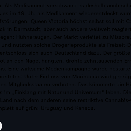
. Als Medikament verschwand es deshalb auch schne
is es im 19. Jh. als Medikament wiederentdeckt wu
fstörungen. Queen Victoria höchst selbst soll mit 
k in Darmstadt, aber auch andere weltweit reagier
egen: Hühneraugen. Der Markt verleitet zu Missbra
r und nutzten solche Drogerieprodukte als Freizeit
9 entschloss sich auch Deutschland dazu. Der größt
ol an den Nagel hängten, drohte zehntausenden Ermi
bis. Eine wirksame Medienkampagne wurde gestarte
reiteten: Unter Einfluss von Marihuana wird geprü
llen Mitgliedsstaaten verboten. Das kümmerte die Hi
s im „Einklang mit Natur und Universum“ leben. Dies
in Land nach dem anderen seine restriktive Cannabi
mplett auf grün: Uruguay und Kanada.