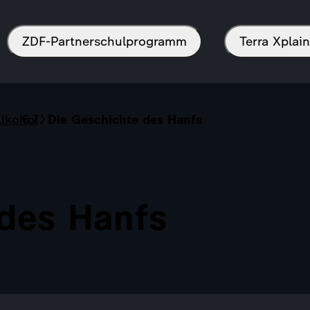
ZDF-Partnerschulprogramm
Terra Xpla
lkohol
Die Geschichte des Hanfs
 des Hanfs