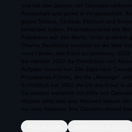
und hat den Genuss von Cannabis verboten
Ärzteschaft und geriet in Vergessenheit. B
gegen Tollwut, Cholera, Delirium und Schla
behandelt haben. Pharmakonzerne wie Merc
Präparaten auf den Markt. Unter anderem g
Charles Baudelaire machten es der Welt vo
erste Länder, das Kraut zu verbieten. 192
die nämlich 1933 die Prohibition von Alkoh
Aufgabe musste her. Die Jagd nach Canna
Propaganda-Filmen, die die „Message“ verb
Schließlich hat 1961 die UN das Kraut in a
Sie wollten weiterhin mit Hilfe von Cannabi
Hippies zahlt sich aus. Weltweit lockert e
nur zwei Nationen ihre Cannabis-Ampel ko
Alles drucken
Textfassung kopieren