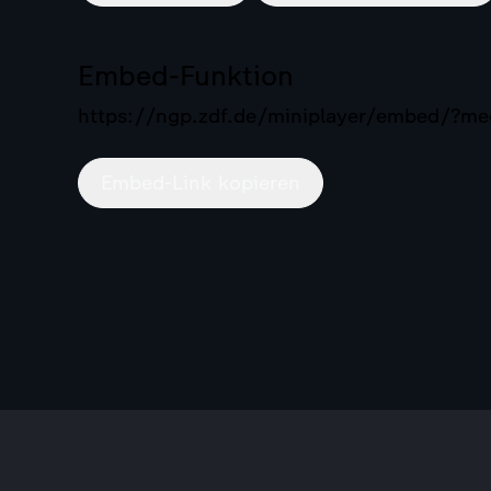
Embed-Funktion
https://ngp.zdf.de/miniplayer/embed/?
Embed-Link kopieren