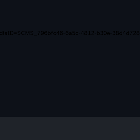
mediaID=SCMS_796bfc46-6a5c-4812-b30e-38d4d72