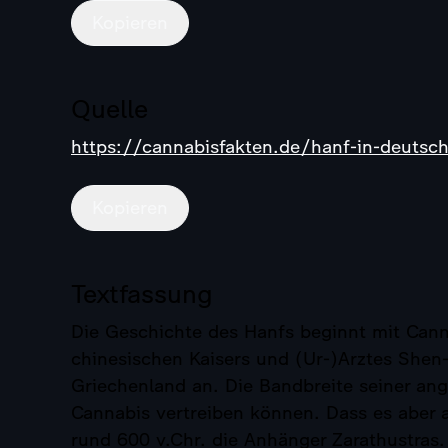
Kopieren
Quelle
https://cannabisfakten.de/hanf-in-deutsc
Kopieren
Textfassung
Die Geschichte des Hanfs beginnt mit Canna
chinesischen Kaisers und (Ur-)Arztes Shen-
Griechenland an. Die Bandbreite seiner an
Cannabis vertreiben können. Dass es aber 
rund 600 v.Chr. die Anhänger Zarathustras.