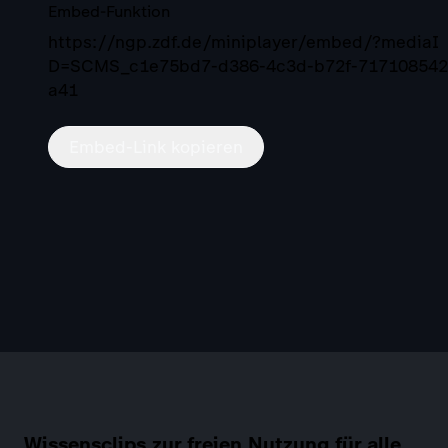
Embed-Funktion
https://ngp.zdf.de/miniplayer/embed/?mediaI
D=SCMS_c1e75bd7-d386-4c3d-b72f-717108542
a41
Embed-Link kopieren
Wissensclips zur freien Nutzung für alle