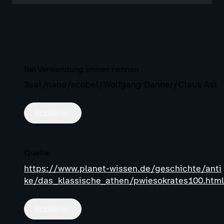
Bei Verwendung immer nennen
3sat/nano/scobel/Wolfgang Danner/Claus Ast
Kopieren
Quelle
https://www.planet-wissen.de/geschichte/anti
ke/das_klassische_athen/pwiesokrates100.html
Kopieren