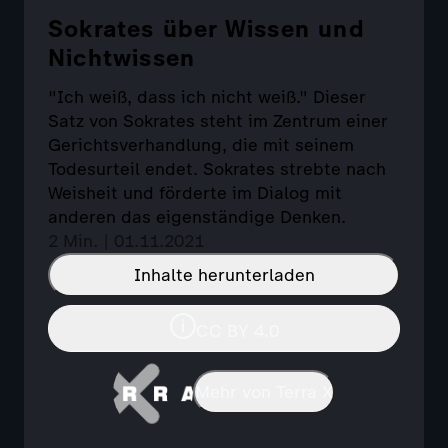
Sokrates über Wissen und
Nichtwissen
"Ich weiß, dass ich nicht weiß." Dieser
Satz von Sokrates steht im Zentrum einer
Gerichtsverhandlung, die mit seinem
Todesurteil endet. Sokrates strebte nach
Weisheit und förderte im Dialog mit
anderen das eigenständige Denken.
2 Min. | 01.11.2021
Inhalte herunterladen
CC BY 4.0
Mehr von Terra X