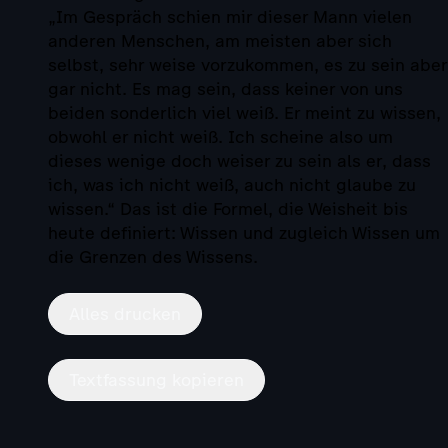
„Im Gespräch schien mir dieser Mann vielen
anderen Menschen, am meisten aber sich
selbst, sehr weise vorzukommen, es zu sein aber
gar nicht. Es mag sein, dass keiner von uns
beiden sonderlich viel weiß. Er meint zu wissen,
obwohl er nicht weiß. Ich scheine also um
dieses wenige doch weiser zu sein als er, dass
ich, was ich nicht weiß, auch nicht glaube zu
wissen.“ Das ist die Formel, die Weisheit bis
heute definiert: Wissen und zugleich Wissen um
die Grenzen des Wissens.
Alles drucken
Textfassung kopieren