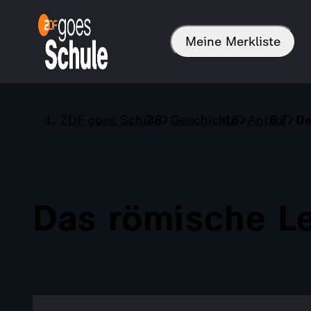
Meine Merkliste
ZDF goes Schule
Geschichte
Antike
Da
Das römische L