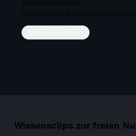
Embed-Funktion
https://ngp.zdf.de/miniplayer/embed/?
Embed-Link kopieren
Wissensclips zur freien Nu