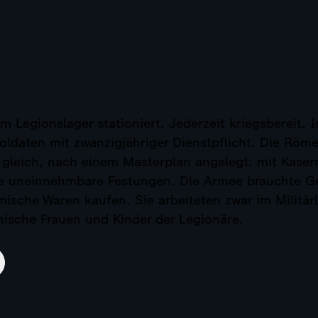
 Legionslager stationiert. Jederzeit kriegsbereit. 
oldaten mit zwanzigjähriger Dienstpflicht. Die Römer
 gleich, nach einem Masterplan angelegt: mit Kaser
e uneinnehmbare Festungen. Die Armee brauchte Ger
ische Waren kaufen. Sie arbeiteten zwar im Militär
nische Frauen und Kinder der Legionäre.