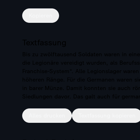
Kopieren
Textfassung
Bis zu zwölftausend Soldaten waren in einem
die Legionäre vereidigt wurden, als Berufss
Franchise-System“. Alle Legionslager waren
höheren Ränge. Für die Germanen waren si
in barer Münze. Damit konnten sie auch röm
Siedlungen davor. Das galt auch für germa
Alles drucken
Textfassung kopieren