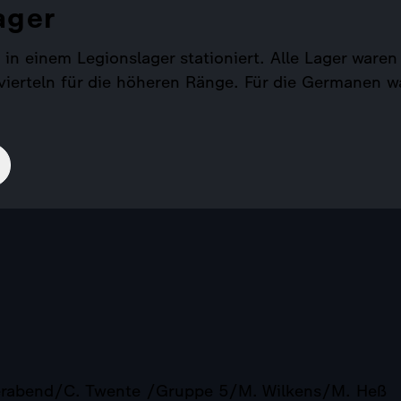
ager
 in einem Legionslager stationiert. Alle Lager ware
ierteln für die höheren Ränge. Für die Germanen w
erabend/C. Twente /Gruppe 5/M. Wilkens/M. Heß