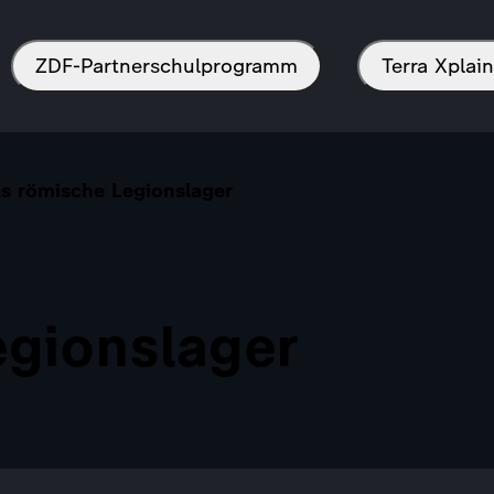
ZDF-Partnerschulprogramm
Terra Xpla
s römische Legionslager
egionslager