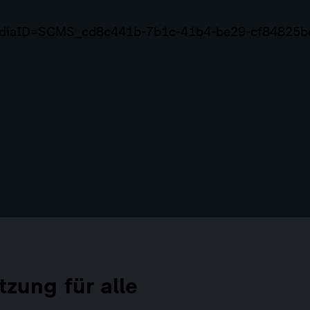
mediaID=SCMS_cd8c441b-7b1c-41b4-be29-cf84825b
tzung für alle