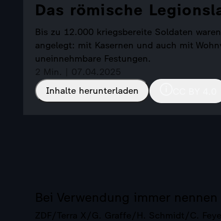
Das römische Legionsl
Bis zu 12.000 kriegsbereite Soldaten waren
angelegt: mit Kasernen und auch mit Wohnv
uneinnehmbare Festungen.
2 Min. | 07.04.2025
Inhalte herunterladen
CC BY 4.0
Bei Verwendung immer nennen
ZDF/Terra X/G. Graffe/H. Schmidt/C. Fey