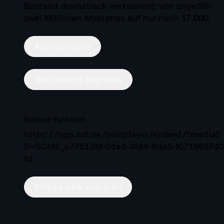
Bestand dramatisch verkleinert: von ungefähr
zwei Millionen Mustangs auf nur noch 17.000.
Alles drucken
Textfassung kopieren
Embed-Funktion
https://ngp.zdf.de/miniplayer/embed/?mediaI
D=SCMS_e775125f-01e3-4fd4-9da5-f071562740
fd
Embed-Link kopieren