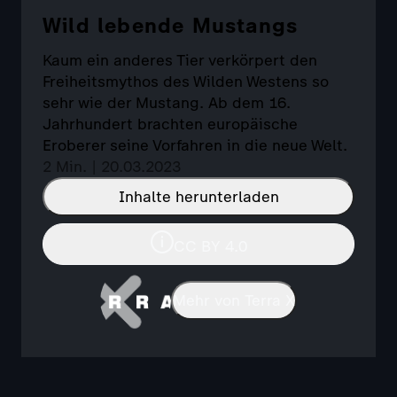
Wild lebende Mustangs
Kaum ein anderes Tier verkörpert den
Freiheitsmythos des Wilden Westens so
sehr wie der Mustang. Ab dem 16.
Jahrhundert brachten europäische
Eroberer seine Vorfahren in die neue Welt.
2 Min. | 20.03.2023
Inhalte herunterladen
CC BY 4.0
Mehr von Terra X