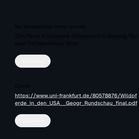
Bei Verwendung immer nennen
ZDF/Terra X/Susanne Hillmann/Iris Gesang/Spi
egel TV/Maximilian Mohr
Kopieren
Quelle
https://www.uni-frankfurt.de/80578876/Wildpf
erde_in_den_USA__Geogr_Rundschau_final.pdf
Kopieren