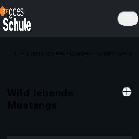
ZDF goes Schule
Biologie
Zoologie
Säugeti
Wild lebende
Mustangs