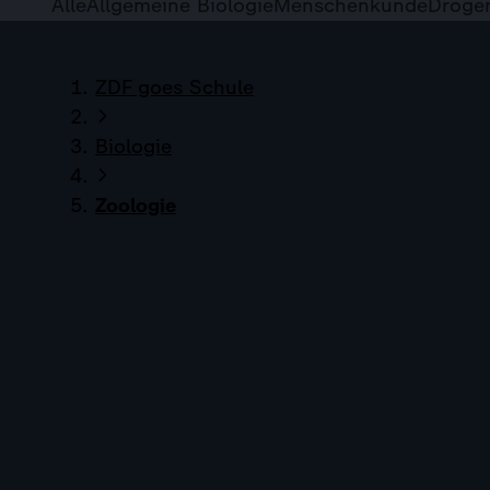
Alle
Allgemeine Biologie
Menschenkunde
Droge
ZDF goes Schule
Biologie
Zoologie