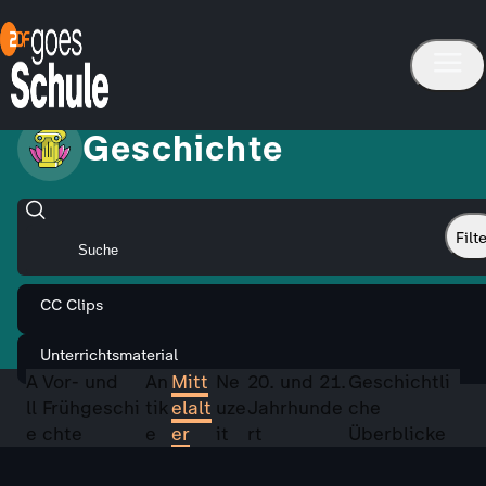
Geschichte
Filt
CC Clips
Unterrichtsmaterial
A
Vor- und
An
Mitt
Ne
20. und 21.
Geschichtli
ll
Frühgeschi
tik
elalt
uze
Jahrhunde
che
e
chte
e
er
it
rt
Überblicke