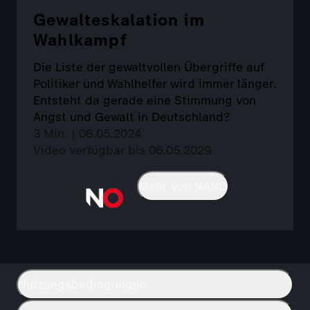
Gewalteskalation im
Wahlkampf
Die Liste der gewaltvollen Übergriffe auf
Politiker und Wahlhelfer wird immer länger.
Entsteht da gerade eine Stimmung von
Angst und Gewalt in Deutschland?
3 Min. | 06.05.2024
Video verfügbar bis 06.05.2029
Mehr von NANO
Nutzungsbedingungen