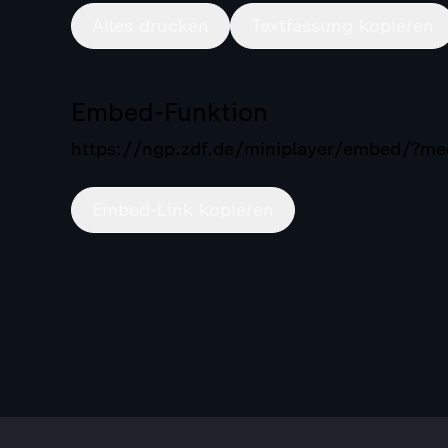
Alles drucken
Textfassung kopieren
Embed-Funktion
https://ngp.zdf.de/miniplayer/embed/?
Embed-Link kopieren