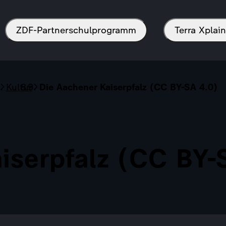
ZDF-Partnerschulprogramm
Terra Xpla
Kultur
Die Aachener Kaiserpfalz (CC BY-SA 4.0)
iserpfalz (CC BY-