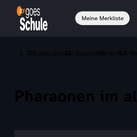
Meine Merkliste
ZDF goes Schule
Geschichte
Antike
An
Pharaonen im a