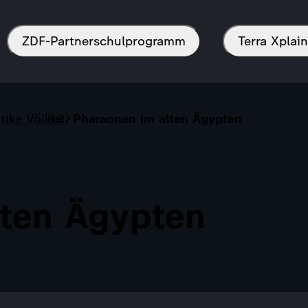
ZDF-Partnerschulprogramm
Terra Xpla
tike Völker
Pharaonen im alten Ägypten
lten Ägypten