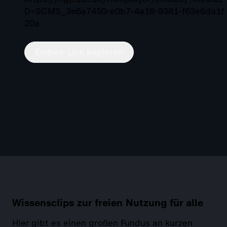
D=SCMS_3e6a7450-e0b7-4a18-9381-f63e6da1f
20a
Embed-Link kopieren
Wissensclips zur freien Nutzung für alle
Hier gibt es einen großen Fundus an kurzen