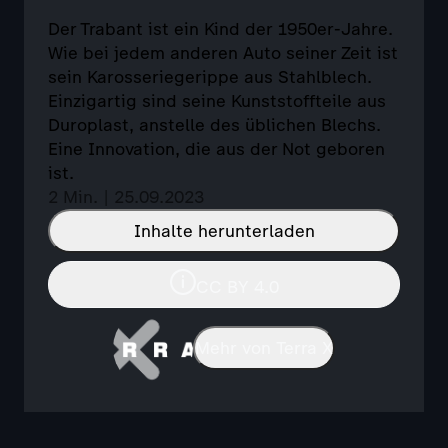
Der Trabant ist ein Kind der 1950er-Jahre.
Wie bei jedem anderen Auto seiner Zeit ist
sein Karosseriegerippe aus Stahlblech.
Einzigartig sind seine Kunststoffteile aus
Duroplast, anstelle des üblichen Blechs.
Eine Innovation, die aus der Not geboren
ist.
2 Min. | 25.09.2023
Inhalte herunterladen
CC BY 4.0
Mehr von Terra X