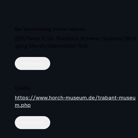
Bei Verwendung immer nennen
ZDF/Terra X/Dr. Friedrich Scherer/Kawom!/Wolf
gang Morell/Maximilian Heß
Kopieren
Quelle
https://www.horch-museum.de/trabant-museu
m.php
Kopieren