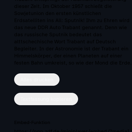
dieser Zeit. Im Oktober 1957 schießt die
Sowjetunion den ersten künstlichen
Erdsatelliten ins All: Sputnik! Ihm zu Ehren wird
das neue DDR Auto Trabant genannt. Denn wie
das russische Sputnik bedeutet das
alttschechische Wort Trabant auf Deutsch
Begleiter. In der Astronomie ist der Trabant ein
Himmelskörper, der einen Planeten auf einer
festen Bahn umkreist, so wie der Mond die Erde.
Alles drucken
Textfassung kopieren
Embed-Funktion
https://ngp.zdf.de/miniplayer/embed/?mediaI