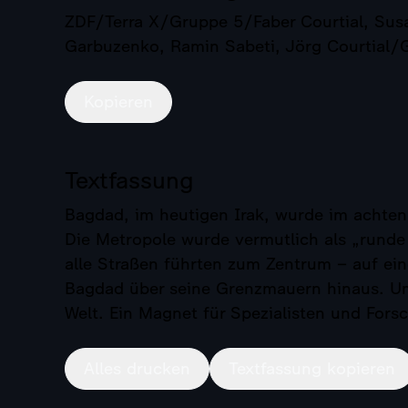
ZDF/Terra X/Gruppe 5/Faber Courtial, Susa
Garbuzenko, Ramin Sabeti, Jörg Courtial/
Kopieren
Textfassung
Bagdad, im heutigen Irak, wurde im achten
Die Metropole wurde vermutlich als „runde
alle Straßen führten zum Zentrum – auf ei
Bagdad über seine Grenzmauern hinaus. Um 
Welt. Ein Magnet für Spezialisten und Fors
Alles drucken
Textfassung kopieren