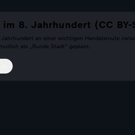
im 8. Jahrhundert (CC BY-
 Jahrhundert an einer wichtigen Handelsroute zwis
mutlich als „Runde Stadt“ geplant.
4.0