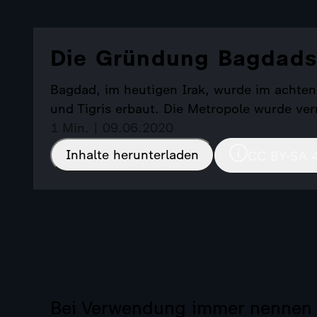
Die Gründung Bagdads 
Bagdad, im heutigen Irak, wurde im achten
und Tigris erbaut. Die Metropole wurde ver
1 Min. | 09.06.2020
Inhalte herunterladen
CC BY-SA 
Bei Verwendung immer nennen