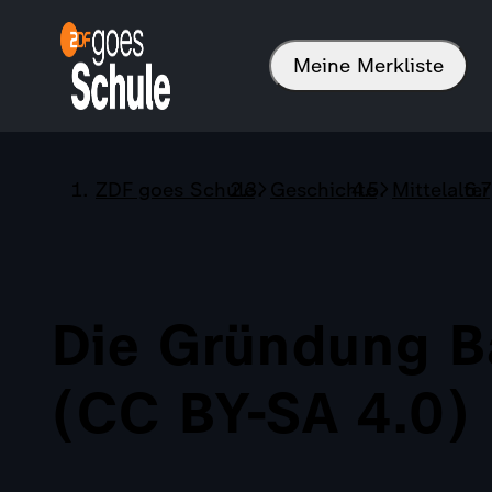
Meine Merkliste
ZDF goes Schule
Geschichte
Mittelalter
Die Gründung B
(CC BY-SA 4.0)