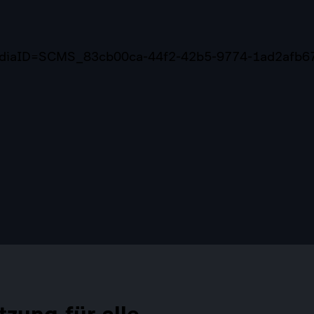
mediaID=SCMS_83cb00ca-44f2-42b5-9774-1ad2afb6
tzung für alle