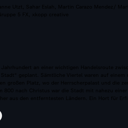
nne Utzt, Sahar Eslah, Martin Carazo Mendez/ Mart
Gruppe 5 FX, xkopp creative
 Jahrhundert an einer wichtigen Handelsroute zwisc
 Stadt“ geplant. Sämtliche Viertel waren auf einem
nen großen Platz, wo der Herrscherpalast und die z
800 nach Christus war die Stadt mit nahezu einer 
cher aus den entferntesten Ländern. Ein Hort für E