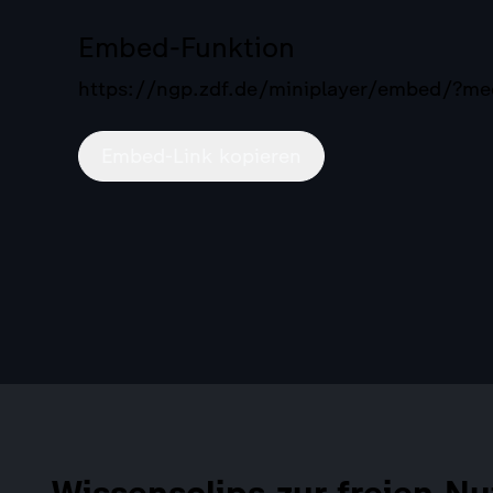
Embed-Funktion
https://ngp.zdf.de/miniplayer/embed/?
Embed-Link kopieren
Wissensclips zur freien Nu