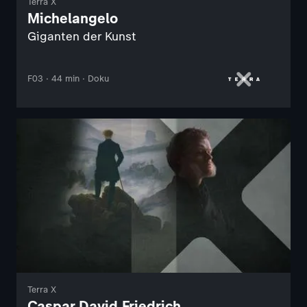
Terra X
Michelangelo
Giganten der Kunst
F03 · 44 min · Doku
Terra X
Caspar David Friedrich