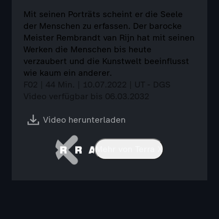
Mit seinen Porträts scheint er die Seele
der Menschen zu erfassen. Der barocke
Meister Rembrandt van Rijn hat mit seinen
Werken die Menschen bis heute
verzaubert und die Kunstwelt beeinflusst
wie kaum ein anderer.
F02 | 44 Min. | 10.07.2022 | UT - DGS
Video verfügbar bis 06.03.2032
Video herunterladen
Mehr von Terra X