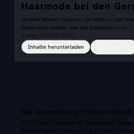
Haarmode bei den Ge
Großen Wirbel machten die Männer um ihre H
Besonders beliebt war der Suebenknoten.
1 Min. | 20.07.2020
Inhalte herunterladen
CC BY 4.0
Bei Verwendung immer nennen
ZDF/Terra X/Gruppe 5/ Sabine Bier, Sahar 
Sabeti/Faber Courtial, Jörg Courtial/Grupp