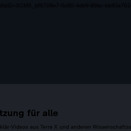
mediaID=SCMS_bf6708e7-0c60-4db9-89ac-bb93a76
tzung für alle
Erklär-Videos aus Terra X und anderen Wissenschaf