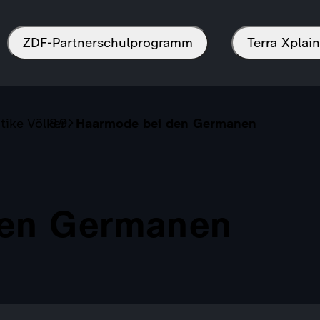
ZDF-Partnerschulprogramm
Terra Xpla
tike Völker
Haarmode bei den Germanen
den Germanen