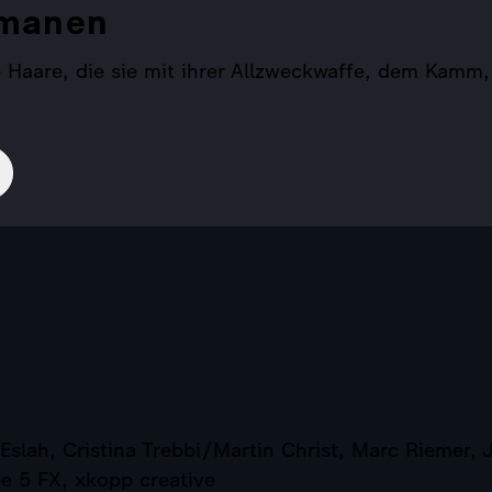
rmanen
aare, die sie mit ihrer Allzweckwaffe, dem Kamm, a
Eslah, Cristina Trebbi/Martin Christ, Marc Riemer
e 5 FX, xkopp creative