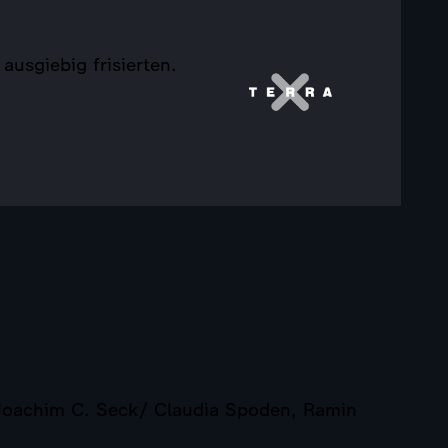
usgiebig frisierten.
, Joachim C. Seck/ Claudia Spoden, Ramin