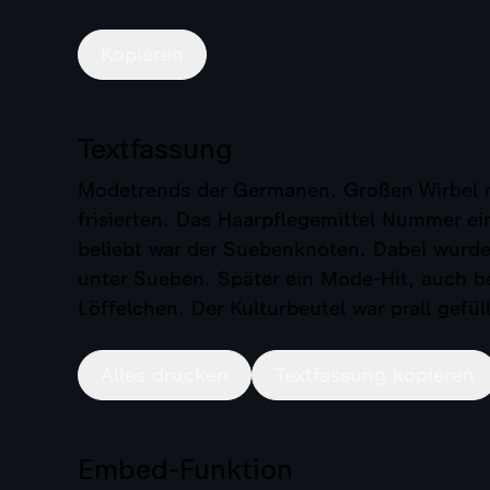
Kopieren
Textfassung
Modetrends der Germanen. Großen Wirbel m
frisierten. Das Haarpflegemittel Nummer ein
beliebt war der Suebenknoten. Dabei wurde
unter Sueben. Später ein Mode-Hit, auch 
Löffelchen. Der Kulturbeutel war prall gefüll
Alles drucken
Textfassung kopieren
Embed-Funktion