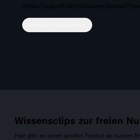
https://ngp.zdf.de/miniplayer/embed/?
Embed-Link kopieren
Wissensclips zur freien Nu
Hier gibt es einen großen Fundus an kurzen 