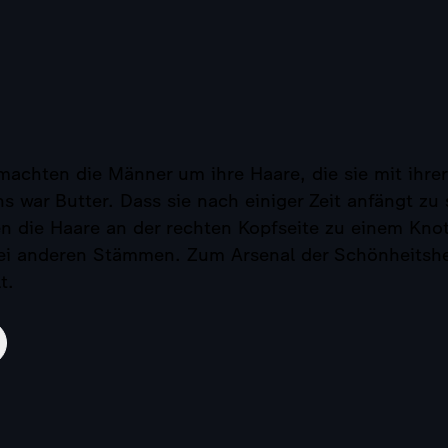
achten die Männer um ihre Haare, die sie mit ihre
s war Butter. Dass sie nach einiger Zeit anfängt zu 
n die Haare an der rechten Kopfseite zu einem Kno
bei anderen Stämmen. Zum Arsenal der Schönheitshe
t.