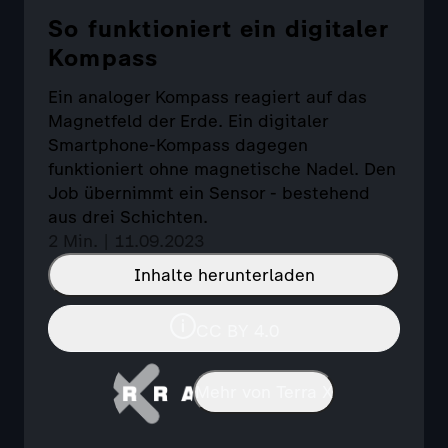
So funktioniert ein digitaler
Kompass
Ein analoger Kompass reagiert auf das
Magnetfeld der Erde. Ein digitaler
Smartphone-Kompass dagegen
funktioniert ohne magnetische Nadel. Den
Job übernimmt ein Sensor - bestehend
aus drei Schichten.
2 Min. | 11.09.2023
Inhalte herunterladen
CC BY 4.0
Mehr von Terra X