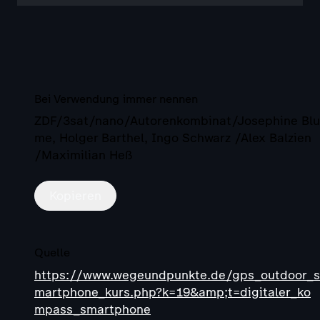
Bei Verwendung immer nennen
ZDF/3sat/nano/Autorenkombinat/Josephine Blu
me, Holger Barthel, Ingo Schwarz /Alex Balzien
/Maximilian Heß
Kopieren
Quelle
https://www.wegeundpunkte.de/gps_outdoor_s
martphone_kurs.php?k=19&amp;t=digitaler_ko
mpass_smartphone