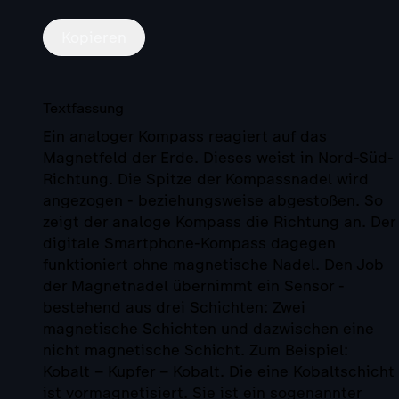
Kopieren
Textfassung
Ein analoger Kompass reagiert auf das
Magnetfeld der Erde. Dieses weist in Nord-Süd-
Richtung. Die Spitze der Kompassnadel wird
angezogen - beziehungsweise abgestoßen. So
zeigt der analoge Kompass die Richtung an. Der
digitale Smartphone-Kompass dagegen
funktioniert ohne magnetische Nadel. Den Job
der Magnetnadel übernimmt ein Sensor -
bestehend aus drei Schichten: Zwei
magnetische Schichten und dazwischen eine
nicht magnetische Schicht. Zum Beispiel:
Kobalt – Kupfer – Kobalt. Die eine Kobaltschicht
ist vormagnetisiert. Sie ist ein sogenannter