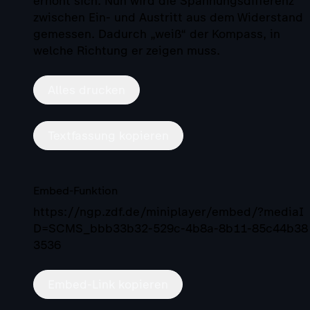
erhöht sich. Nun wird die Spannungsdifferenz
zwischen Ein- und Austritt aus dem Widerstand
gemessen. Dadurch „weiß“ der Kompass, in
welche Richtung er zeigen muss.
Alles drucken
Textfassung kopieren
Embed-Funktion
https://ngp.zdf.de/miniplayer/embed/?mediaI
D=SCMS_bbb33b32-529c-4b8a-8b11-85c44b38
3536
Embed-Link kopieren