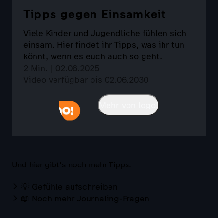
Tipps gegen Einsamkeit
Viele Kinder und Jugendliche fühlen sich
einsam. Hier findet ihr Tipps, was ihr tun
könnt, wenn es euch auch so geht.
2 Min. | 02.06.2025
Video verfügbar bis 02.06.2030
Mehr von logo!
Und hier gibt's noch mehr Tipps:
💡 Gefühle aufschreiben
📖 Noch mehr Journaling-Fragen