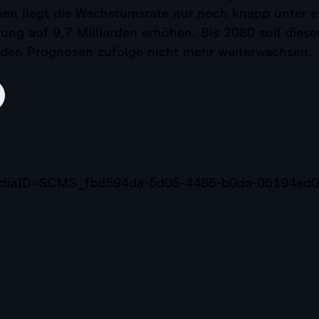
chen liegt die Wachstumsrate nur noch knapp unter 
ung auf 9,7 Milliarden erhöhen. Bis 2080 soll diese
 den Prognosen zufolge nicht mehr weiterwachsen.
mediaID=SCMS_fbd594da-5d05-4486-b0da-06194ed0