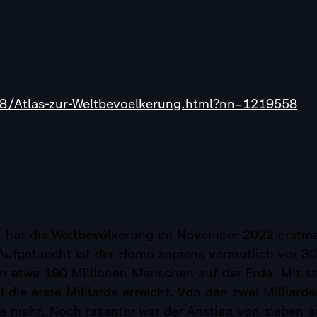
8/Atlas-zur-Weltbevoelkerung.html?nn=1219558
 hat die Weltbevölkerung im November 2022 erstmal
Aufgetaucht ist der Homo sapiens vermutlich vor 3
en etwa 190 Millionen Menschen auf der Erde. Mit s
 die erste Milliarde erreicht. Von den zwei Milliar
 mehr. Noch rasanter war der Anstieg von sieben auf