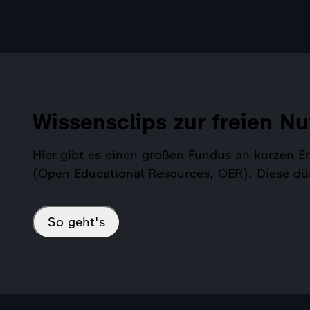
Wissensclips zur freien Nu
Hier gibt es einen großen Fundus an kurzen 
(Open Educational Resources, OER). Diese dü
So geht's