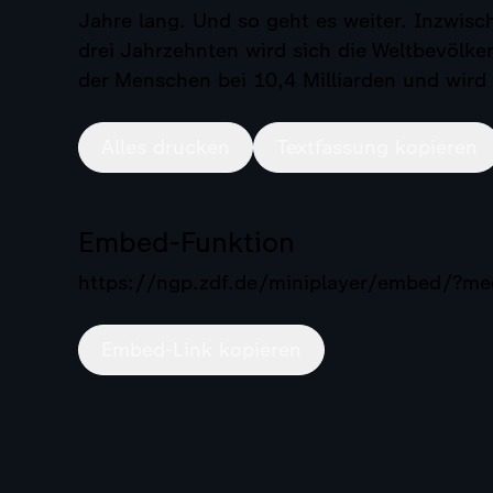
Jahre lang. Und so geht es weiter. Inzwis
drei Jahrzehnten wird sich die Weltbevölker
der Menschen bei 10,4 Milliarden und wird
Alles drucken
Textfassung kopieren
Embed-Funktion
https://ngp.zdf.de/miniplayer/embed/?
Embed-Link kopieren