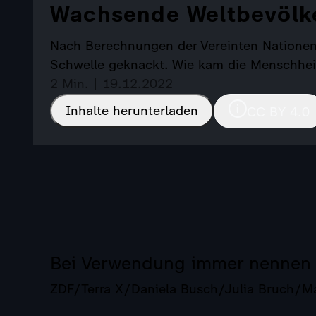
Wachsende Weltbevölk
Nach Berechnungen der Vereinten Nationen 
Schwelle geknackt. Wie kam die Menschhei
2 Min. | 19.12.2022
Inhalte herunterladen
CC BY 4.0
Bei Verwendung immer nennen
ZDF/Terra X/Daniela Busch/Julia Bruch/M