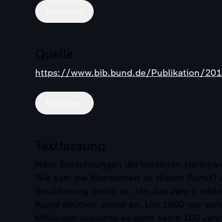
Kopieren
Quelle
https://www.bib.bund.de/Publikation/201
Kopieren
Textfassung
Nach Berechnungen der Vereinten Nationen
Wie kam die Menschheit an diesen Punkt? 
Bevölkerung stetig an. Um das Jahr 0 lebt
Kurve deutlich steiler an. Um 1800 war wohl
Milliarden brauchte es dann keine 100 Jahre