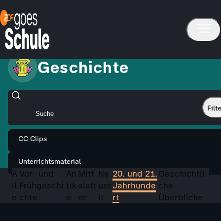
Geschichte
Filt
CC Clips
Unterrichtsmaterial
A
Vor- und
An
Mitt
Ne
20. und 21.
Geschichtli
ll
Frühgeschi
tik
elalt
uze
Jahrhunde
che
e
chte
e
er
it
rt
Überblicke