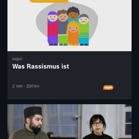
logo!
Was Rassismus ist
2 min · ZDFtivi