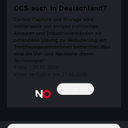
CCS auch in Deutschland?
Carbon Capture and Storage wird
mittlerweile von einigen politischen
Akteuren und Industrieverbänden als
potenzielle Lösung zur Reduzierung von
Treibhausgasemissionen betrachtet. Was
sind die Vor- und Nachteile dieser
Technologie?
7 Min. | 27.02.2024
Video verfügbar bis 27.02.2029
Mehr von NANO