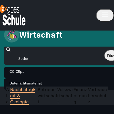
Wirtschaft
Filt
CC Clips
Unterrichtsmaterial
A
Nachhaltigk
Betriebs
Volkswi
Finanz
Verbrauc
ll
eit &
wirtschaf
rtschaf
bildun
herschut
e
Ökologie
t
t
g
z