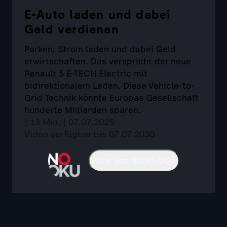
E-Auto laden und dabei
Geld verdienen
Parken, Strom laden und dabei Geld
erwirtschaften. Das verspricht der neue
Renault 5 E-TECH Electric mit
bidirektionalem Laden. Diese Vehicle-to-
Grid Technik könnte Europas Gesellschaft
hunderte Milliarden sparen.
| 13 Min. | 07.07.2025
Video verfügbar bis 07.07.2030
Mehr von NANO Doku