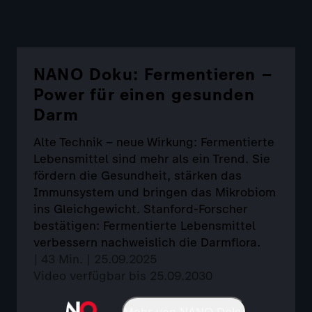
NANO Doku: Fermentieren –
Power für einen gesunden
Darm
Alte Technik – neue Wirkung: Fermentierte
Lebensmittel sind mehr als ein Trend. Sie
fördern die Gesundheit, stärken das
Immunsystem und bringen das Mikrobiom
ins Gleichgewicht. Stanford-Forscher
bestätigen: Fermentierte Lebensmittel
verbessern nachweislich die Darmflora.
| 43 Min. | 25.09.2025
Video verfügbar bis 25.09.2030
Mehr von NANO Doku