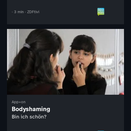
· 3 min · ZDFtivi
App+on
Bodyshaming
Bin ich schön?