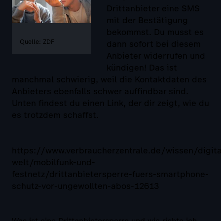
Drittanbieter eine SMS
mit der Bestätigung
bekommst. Du musst es
Quelle: ZDF
dann sofort bei diesem
Anbieter widerrufen und
kündigen! Das ist
manchmal schwierig, weil die Kontaktdaten des
Anbieters ebenfalls schwer auffindbar sind.
Unten findest du einen Link, der dir zeigt, wie du
es trotzdem schaffst.
https://www.verbraucherzentrale.de/wissen/digita
welt/mobilfunk-und-
festnetz/drittanbietersperre-fuers-smartphone-
schutz-vor-ungewollten-abos-12613
Was ist eine Drittanbietersperre und wie richte ich