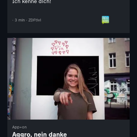
Ich kenne dich!
· 3 min · ZDFtivi
App+on
Aggro, nein danke