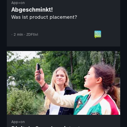
App+on
Abgeschminkt!
Was ist product placement?
· 2 min · ZDFtivi
App+on