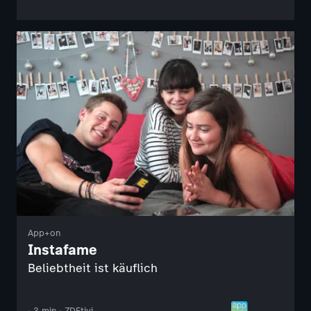
App+on
Instafame
Beliebtheit ist käuflich
· 3 min · ZDFtivi