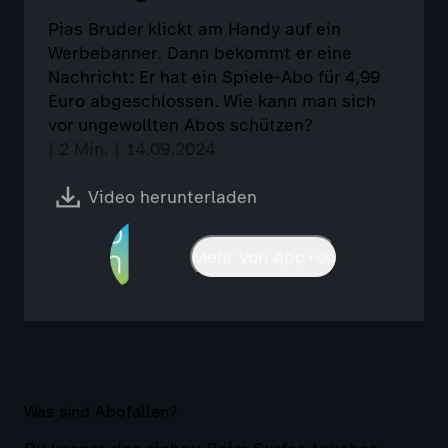
Pias Bruder klickt am Handy auf ein
Werbebanner. Dann bekommt er eine
Nachricht: Er hat ein Spiele-Abo für 4,99
Euro abgeschlossen. Wie kann man sich
vor ungewollten Abos schützen?
| 2 Min. | 14.09.2024
Video herunterladen
Mehr von App+on
Was sind Abofallen?