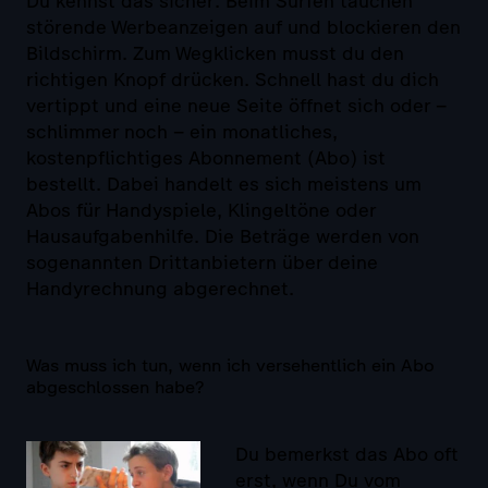
Du kennst das sicher: Beim Surfen tauchen
störende Werbeanzeigen auf und blockieren den
Bildschirm. Zum Wegklicken musst du den
richtigen Knopf drücken. Schnell hast du dich
vertippt und eine neue Seite öffnet sich oder –
schlimmer noch – ein monatliches,
kostenpflichtiges Abonnement (Abo) ist
bestellt. Dabei handelt es sich meistens um
Abos für Handyspiele, Klingeltöne oder
Hausaufgabenhilfe. Die Beträge werden von
sogenannten Drittanbietern über deine
Handyrechnung abgerechnet.
Was muss ich tun, wenn ich versehentlich ein Abo
abgeschlossen habe?
Du bemerkst das Abo oft
erst, wenn Du vom