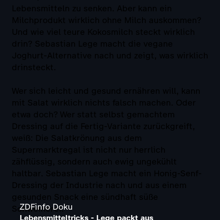
Lebensmitteln zu senken. Aber kann ein
Milchprodukt wirklich ohne Milch auskommen?
Und wie viel teure Kokosmilch steckt wirklich
drin? Sebastian Lege macht die vegane
Joghurt-Alternative nach und zeigt, was wirklich
drinsteckt.
Wer sich leicht und gesund ernähren will, kann
mit Salat wirklich nichts falsch machen. Oder
etwa doch? Wer statt selbst gemachtem
Dressing auf die Fertig-Variante zurückgreift,
weiß: Die Salatkrönung aus dem
Supermarktregal ist nicht nur herrlich
zähflüssig, sondern auch ewig ungekühlt
haltbar. Sebastian Lege macht ein Honig-Senf-
Dressing der Industrie nach und aus einem
gesunden Snack eine sündhaft süße
ZDFinfo Doku
Schweinerei.
Lebensmitteltricks - Lege packt aus