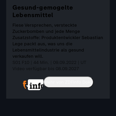
Gesund-gemogelte
Lebensmittel
Fiese Versprechen, versteckte
Zuckerbomben und jede Menge
Zusatzstoffe: Produktentwickler Sebastian
Lege packt aus, was uns die
Lebensmittelindustrie als gesund
verkaufen will.
S01 F10 | 44 Min. | 09.09.2022 | UT
Video verfügbar bis 08.09.2027
Mehr von ZDFinfo Doku