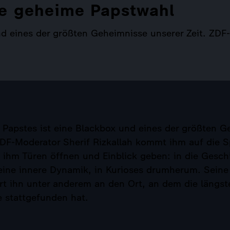
ie geheime Papstwahl
nd eines der größten Geheimnisse unserer Zeit. ZDF
 Papstes ist eine Blackbox und eines der größten 
ZDF-Moderator Sherif Rizkallah kommt ihm auf die Spu
 ihm Türen öffnen und Einblick geben: in die Gesch
seine innere Dynamik, in Kurioses drumherum. Sein
rt ihn unter anderem an den Ort, an dem die längst
e stattgefunden hat.