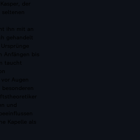
 Kasper, der
 seltenen
mt ihn mit an
ch gehandelt
n Ursprünge
en Anfängen bis
um taucht
on
e vor Augen
n besonderen
ftstheoretiker
ten und
beeinflussen
e Kapelle als