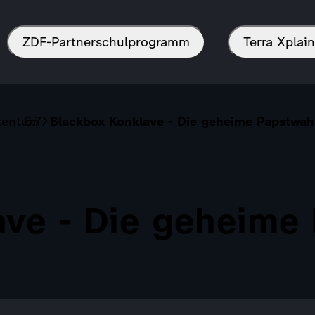
ZDF-Partnerschulprogramm
Terra Xpla
tentum
Blackbox Konklave - Die geheime Papstwah
ave - Die geheime