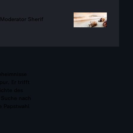
-Moderator Sherif
Geheimnisse
r. Er trifft
ichte des
e Suche nach
e Papstwahl