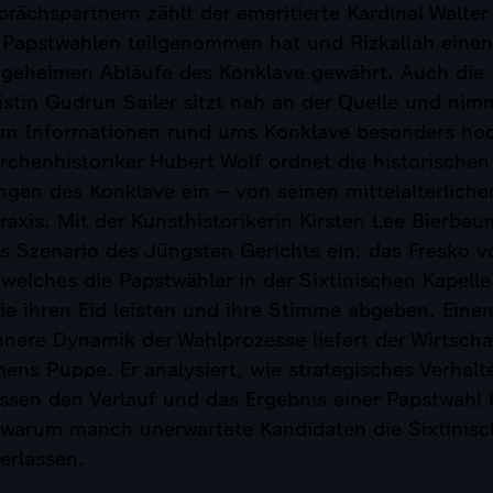
rächspartnern zählt der emeritierte Kardinal Walter
i Papstwahlen teilgenommen hat und Rizkallah einen
e geheimen Abläufe des Konklave gewährt. Auch die
istin Gudrun Sailer sitzt nah an der Quelle und nim
em Informationen rund ums Konklave besonders ho
rchenhistoriker Hubert Wolf ordnet die historische
gen des Konklave ein – von seinen mittelalterlich
raxis. Mit der Kunsthistorikerin Kirsten Lee Bierba
as Szenario des Jüngsten Gerichts ein: das Fresko v
welches die Papstwähler in der Sixtinischen Kapell
ie ihren Eid leisten und ihre Stimme abgeben. Eine
innere Dynamik der Wahlprozesse liefert der Wirtscha
ens Puppe. Er analysiert, wie strategisches Verhal
ssen den Verlauf und das Ergebnis einer Papstwahl 
warum manch unerwartete Kandidaten die Sixtinisch
erlassen.