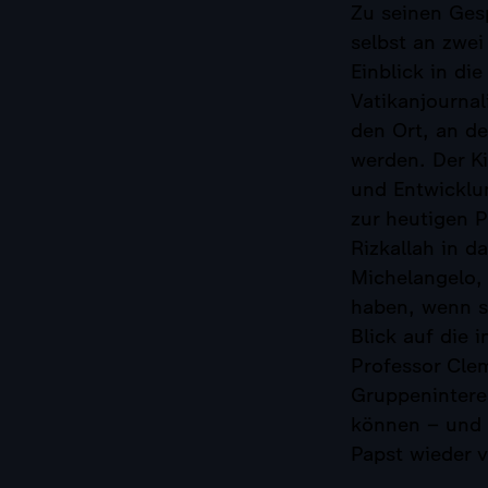
Zu seinen Gesp
selbst an zwe
Einblick in di
Vatikanjournal
den Ort, an d
werden. Der Ki
und Entwicklun
zur heutigen P
Rizkallah in d
Michelangelo, 
haben, wenn s
Blick auf die 
Professor Clem
Gruppenintere
können – und 
Papst wieder v