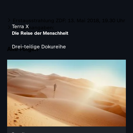
Erstausstrahlung ZDF: 13. Mai 2018, 19.30 Uhr
Terra X
Quellenangaben:
Die Reise der Menschheit
Drei-teilige Dokureihe
Alle Folgen