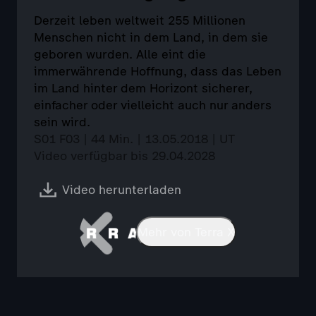
Derzeit leben weltweit 255 Millionen
Menschen nicht in dem Land, in dem sie
geboren wurden. Alle eint die
immerwährende Hoffnung, dass das Leben
im Land hinter dem Horizont sicherer,
einfacher oder vielleicht auch nur anders
sein wird.
S01 F03 | 44 Min. | 13.05.2018 | UT
Video verfügbar bis 29.04.2028
Video herunterladen
Mehr von Terra X