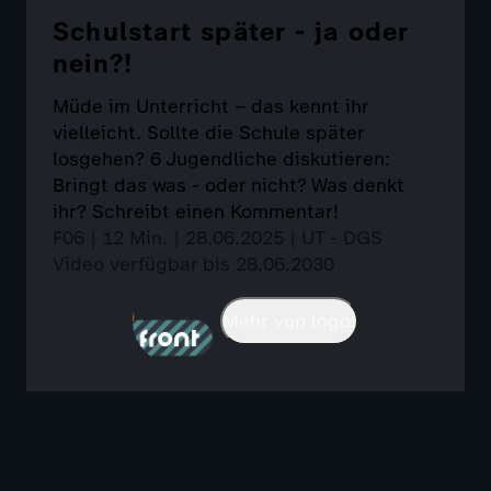
Schulstart später - ja oder
nein?!
Müde im Unterricht – das kennt ihr
vielleicht. Sollte die Schule später
losgehen? 6 Jugendliche diskutieren:
Bringt das was - oder nicht? Was denkt
ihr? Schreibt einen Kommentar!
F06 | 12 Min. | 28.06.2025 | UT - DGS
Video verfügbar bis 28.06.2030
Mehr von logo!