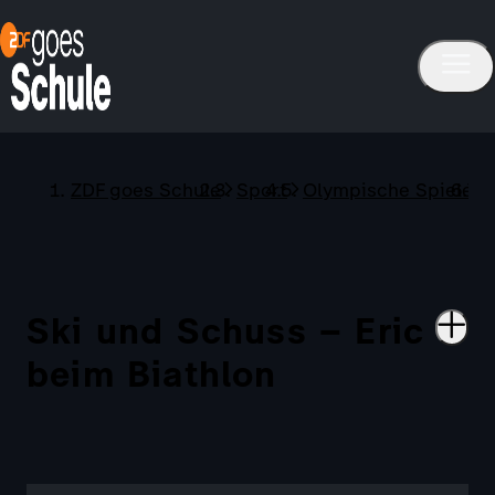
ZDF goes Schule
Sport
Olympische Spiele
Ski und Schuss – Eric
beim Biathlon