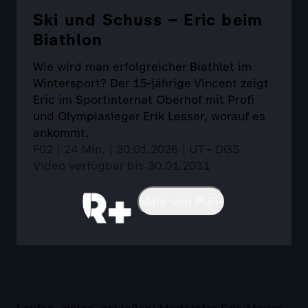
Ski und Schuss – Eric beim
Biathlon
Wie wird man erfolgreicher Biathlet im
Wintersport? Der 15-jährige Vincent zeigt
Eric im Sportinternat Oberhof mit Profi
und Olympiasieger Erik Lesser, worauf es
ankommt.
F02 | 24 Min. | 30.01.2026 | UT - DGS
Video verfügbar bis 30.01.2031
Mehr von PUR+