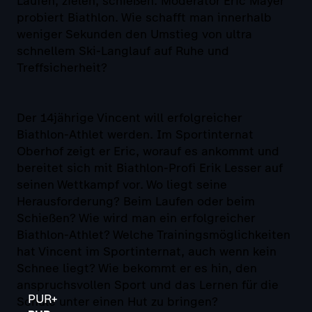
Laufen, zielen, schießen: Moderator Eric Mayer
probiert Biathlon. Wie schafft man innerhalb
weniger Sekunden den Umstieg von ultra
schnellem Ski-Langlauf auf Ruhe und
Treffsicherheit?
Der 14jährige Vincent will erfolgreicher
Biathlon-Athlet werden. Im Sportinternat
Oberhof zeigt er Eric, worauf es ankommt und
bereitet sich mit Biathlon-Profi Erik Lesser auf
seinen Wettkampf vor. Wo liegt seine
Herausforderung? Beim Laufen oder beim
Schießen? Wie wird man ein erfolgreicher
Biathlon-Athlet? Welche Trainingsmöglichkeiten
hat Vincent im Sportinternat, auch wenn kein
Schnee liegt? Wie bekommt er es hin, den
anspruchsvollen Sport und das Lernen für die
PUR+
Schule unter einen Hut zu bringen?