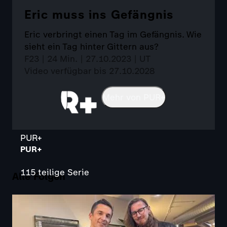
Eric muss ins Gefängnis
Eric verbringt einen Tag im Gefängnis. Wie
sieht ein Tag hinter Gittern aus?
F23 | 24 Min. | 27.10.2023 | UT
Video verfügbar bis 27.10.2028
Mehr von PUR+
PUR+
PUR+
115 teilige Serie
Alle Folgen