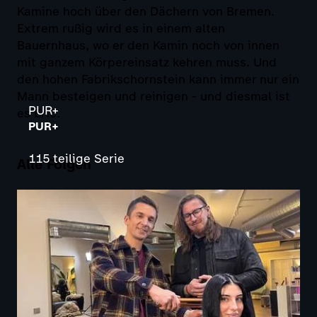
Kamine hoch über den Dächern von Bremen.
Extrem rußig wird es in einem alten
Bauernhaus, wo er den Kamin noch von innen
mit ganzem Körpereinsatz kehren muss. Und
den hohen Fabrikschornstein kann immer nur ein
Mann besteigen und reinigen - und diesmal ist
PUR+
es Eric.
PUR+
115 teilige Serie
Alle Folgen