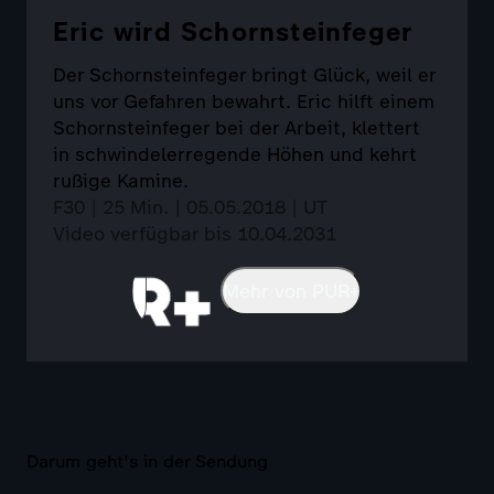
Eric wird Schornsteinfeger
Der Schornsteinfeger bringt Glück, weil er
uns vor Gefahren bewahrt. Eric hilft einem
Schornsteinfeger bei der Arbeit, klettert
in schwindelerregende Höhen und kehrt
rußige Kamine.
F30 | 25 Min. | 05.05.2018 | UT
Video verfügbar bis 10.04.2031
Mehr von PUR+
Darum geht's in der Sendung