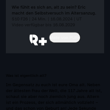
Wie fühlt es sich an, alt zu sein? Eric
macht den Selbstversuch im Altersanzug.
S10 F26 | 24 Min. | 16.08.2024 | UT
Video verfügbar bis 16.08.2029
Mehr von PUR+
Was ist eigentlich alt?
Im Gegensatz zu euch ist eure Oma alt. Neben
der ältesten Frau der Welt, die 117 Jahre alt ist,
schaut sie aber noch ziemlich jung aus. Altern
ist ein Prozess, der sich allmählich vollzieht –
und das schon von Geburt an! Jede Sekunde