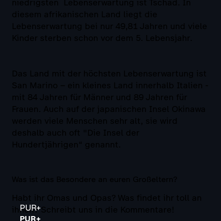
niedrigsten Lebenserwartung ist Tschad. In
diesem afrikanischen Land liegt die
Lebenserwartung bei nur 49,81 Jahren und viele
Kinder sterben schon vor dem 5. Lebensjahr.
Das Land mit der höchsten Lebenserwartung ist
San Marino – ein kleines Land innerhalb Italien -
mit 84 Jahren für Männer und 89 Jahren für
Frauen. Auch auf der japanischen Insel Okinawa
werden viele Menschen sehr alt, sie wird
deshalb auch oft "Die Insel der
Hundertjährigen“ genannt.
Was ist das Besondere an euren Großeltern?
Habt ihr Omas und Opas? Was findet ihr toll an
PUR+
ihnen? Schreibt uns in die Kommentare!
PUR+