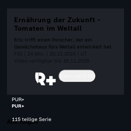
Ernährung der Zukunft -
Tomaten im Weltall
Eric trifft einen Forscher, der ein
Gewächshaus fürs Weltall entwickelt hat.
F30 | 24 Min. | 20.12.2024 | UT
Video verfügbar bis 16.11.2028
Mehr von PUR+
PUR+
PUR+
115 teilige Serie
Alle Folgen