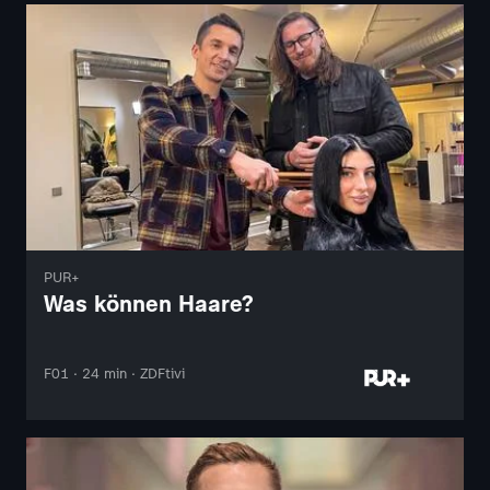
PUR+
Was können Haare?
F01 · 24 min · ZDFtivi