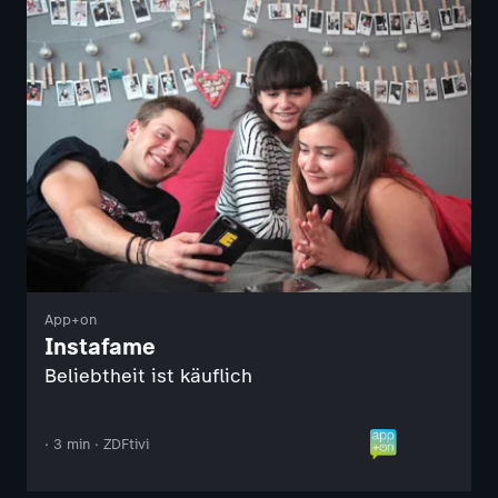
App+on
Instafame
Beliebtheit ist käuflich
· 3 min · ZDFtivi