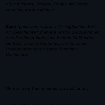
die mit Filtern, Effekten, Emojis und Texten
versehen werden können
Story
(gesprochen „stohri“) – englisches Wort
für „Geschichte“; mehrere Snaps, die zusammen
eine Erzählung bilden; sie bleiben 24 Stunden
sichtbar, je nach Einstellung nur für deine
Freunde oder für die ganze Snapchat-
Community
Mehr zu dem Thema findest du auch unter: