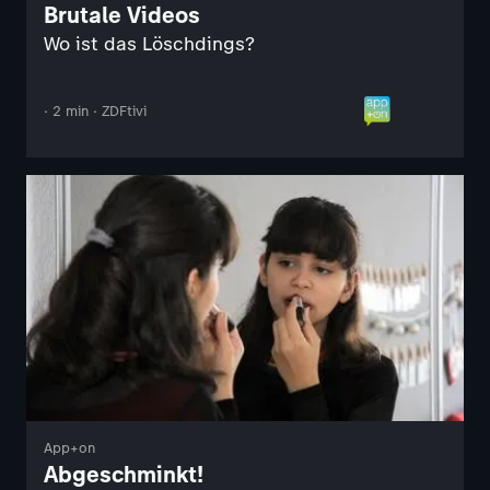
Brutale Videos
Wo ist das Löschdings?
· 2 min · ZDFtivi
App+on
Abgeschminkt!