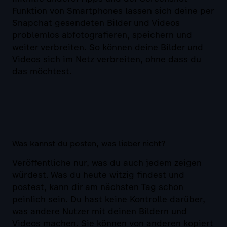
Funktion von Smartphones lassen sich deine per
Snapchat gesendeten Bilder und Videos
problemlos abfotografieren, speichern und
weiter verbreiten. So können deine Bilder und
Videos sich im Netz verbreiten, ohne dass du
das möchtest.
Was kannst du posten, was lieber nicht?
Veröffentliche nur, was du auch jedem zeigen
würdest. Was du heute witzig findest und
postest, kann dir am nächsten Tag schon
peinlich sein. Du hast keine Kontrolle darüber,
was andere Nutzer mit deinen Bildern und
Videos machen. Sie können von anderen kopiert