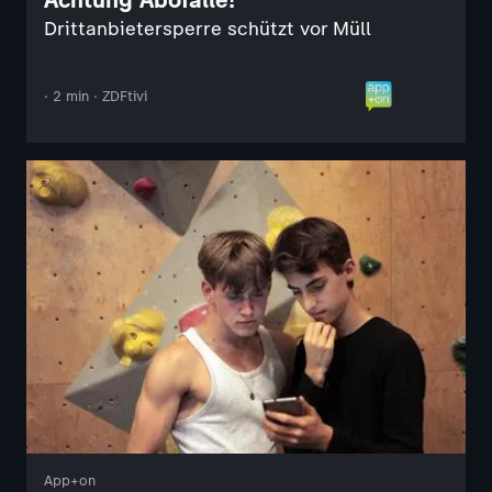
Drittanbietersperre schützt vor Müll
· 2 min · ZDFtivi
App+on