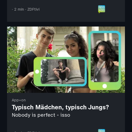
· 2 min · ZDFtivi
App+on
Typisch Mädchen, typisch Jungs?
Nobody is perfect - isso