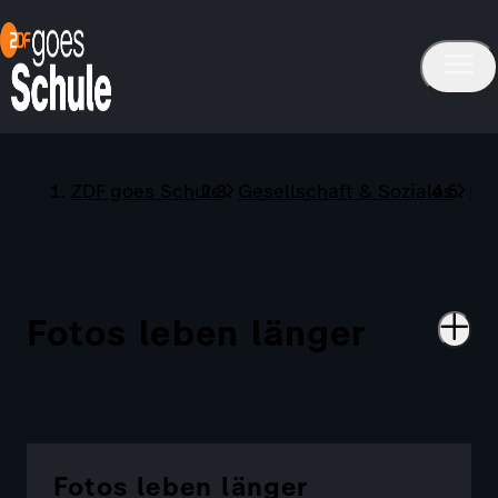
ZDF goes Schule
Gesellschaft & Soziales
Dig
Fotos leben länger
Fotos leben länger