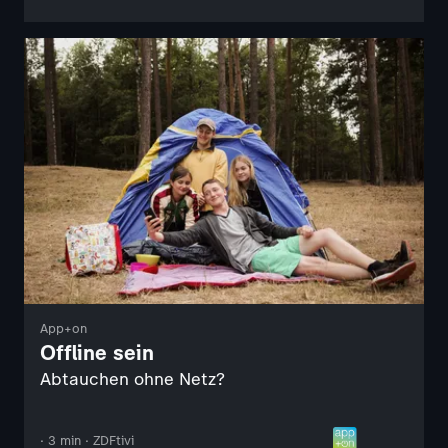
App+on
Offline sein
Abtauchen ohne Netz?
· 3 min · ZDFtivi