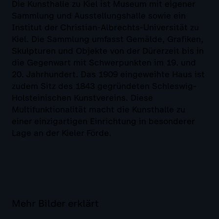
Die Kunsthalle zu Kiel ist Museum mit eigener
Sammlung und Ausstellungshalle sowie ein
Institut der Christian-Albrechts-Universität zu
Kiel. Die Sammlung umfasst Gemälde, Grafiken,
Skulpturen und Objekte von der Dürerzeit bis in
die Gegenwart mit Schwerpunkten im 19. und
20. Jahrhundert. Das 1909 eingeweihte Haus ist
zudem Sitz des 1843 gegründeten Schleswig-
Holsteinischen Kunstvereins. Diese
Multifunktionalität macht die Kunsthalle zu
einer einzigartigen Einrichtung in besonderer
Lage an der Kieler Förde.
Mehr Bilder erklärt