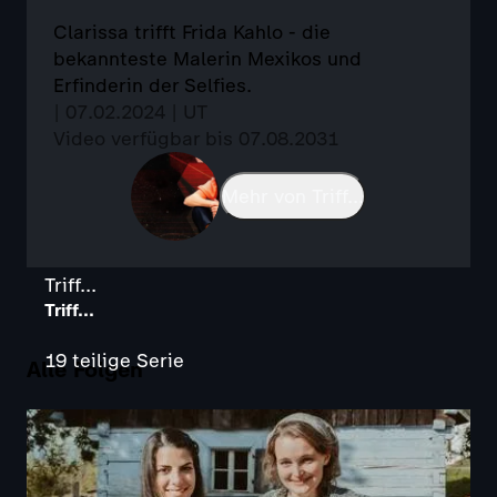
Clarissa trifft Frida Kahlo - die
bekannteste Malerin Mexikos und
Erfinderin der Selfies.
| 07.02.2024 | UT
Video verfügbar bis 07.08.2031
Mehr von Triff...
Triff...
Triff...
19 teilige Serie
Alle Folgen