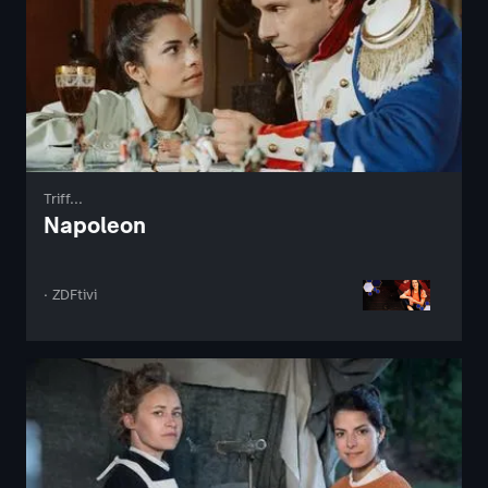
Triff...
Napoleon
· ZDFtivi