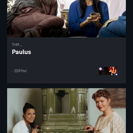
Triff...
Paulus
· ZDFtivi