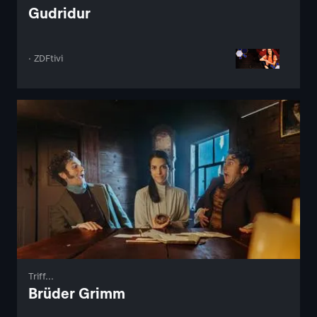
Gudridur
· ZDFtivi
Triff...
Brüder Grimm