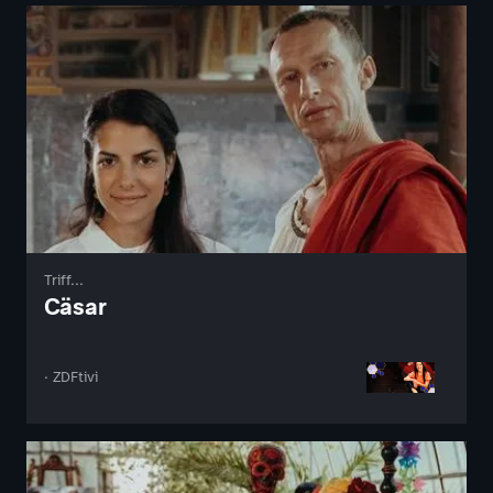
Triff...
Cäsar
· ZDFtivi