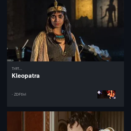
Triff...
Kleopatra
· ZDFtivi