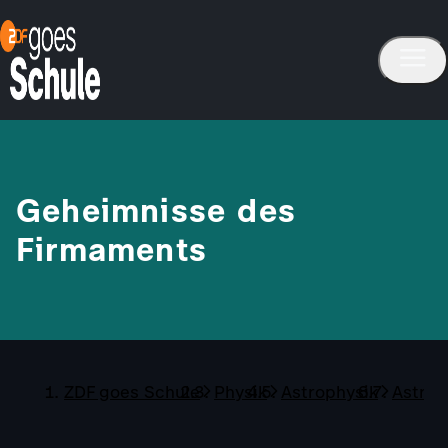
Geheimnisse des
Firmaments
ZDF goes Schule
Physik
Astrophysik
Astro