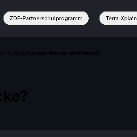
ZDF-Partnerschulprogramm
Terra Xpla
zen & Naturräume
Was ist eine Hecke?
cke?