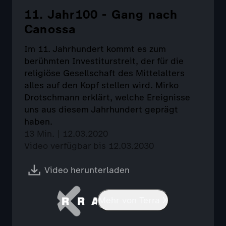
11. Jahr100 - Gang nach
Canossa
Im 11. Jahrhundert kommt es zum
berühmten Investiturstreit, der für die
religiöse Gesellschaft des Mittelalters
alles auf den Kopf stellen wird. Mirko
Drotschmann erklärt, welche Ereignisse
uns aus diesem Jahrhundert geprägt
haben.
13 Min. | 12.03.2020
Video verfügbar bis 12.03.2030
Video herunterladen
Mehr von Terra X