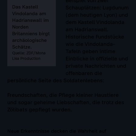
Beispiel von zwei
Das Kastell
Schauplätzen: Lugdunum
Vindolanda am
(dem heutigen Lyon) und
Hadrianswall im
dem Kastell Vindolanda
Norden
am Hadrianswall.
Britanniens birgt
Historische Fundstücke
archäologische
wie die Vindolanda-
Schätze.
Tafeln geben intime
Quelle: ZDF/Mona
Einblicke in offizielle und
Lisa Production
private Nachrichten und
offenbaren die
persönliche Seite des Soldatenlebens:
Freundschaften, die Pflege kleiner Haustiere
und sogar geheime Liebschaften, die trotz des
Zölibats gepflegt wurden.
Neue Erkenntnisse decken die Wahrheit auf