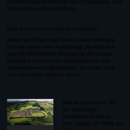
regelmäßiges Einkommen und Verpflegung. Und
eine umfassende Ausbildung.
Mehr als nur eine militärische Ausbildung
Neben der Möglichkeit zum sozialen Aufstieg
bot die Legion eine Ausbildung, die weit über
das rein Militärische hinausging: Die jungen
Legionäre lernten auch handwerkliche und
organisatorische Fähigkeiten, die ihnen nach
ihrer Dienstzeit nützlich waren.
Was es bedeutete, Teil
der mächtigen
römischen Armee zu
sein, zeigen die Filme am