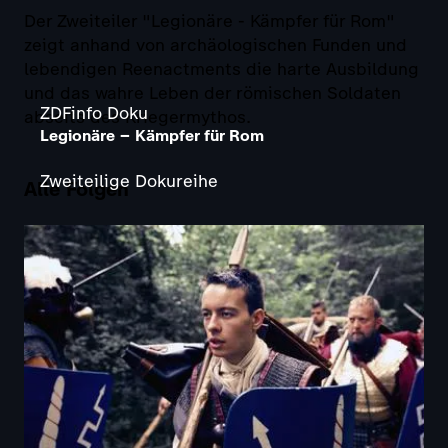
Der Zweiteiler "Legionäre - Kämpfer für Rom"
zeigt anhand von archäologischen Funden und
lebendigen Reenactments die harte Ausbildung
und das wahre Leben der römischen Soldaten
ZDFinfo Doku
abseits des Kriegermythos.
Legionäre – Kämpfer für Rom
Zweiteilige Dokureihe
Alle Folgen