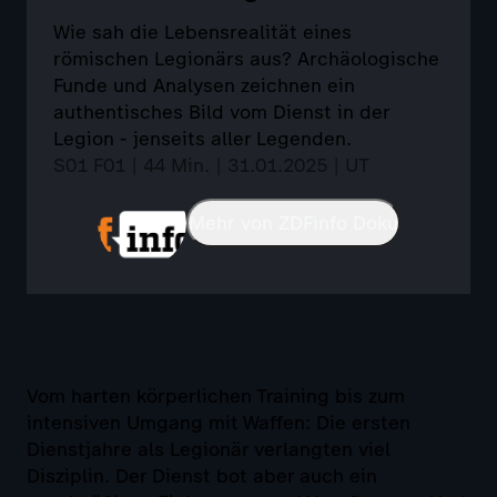
Wie sah die Lebensrealität eines
römischen Legionärs aus? Archäologische
Funde und Analysen zeichnen ein
authentisches Bild vom Dienst in der
Legion - jenseits aller Legenden.
S01 F01 | 44 Min. | 31.01.2025 | UT
Mehr von ZDFinfo Doku
Vom harten körperlichen Training bis zum
intensiven Umgang mit Waffen: Die ersten
Dienstjahre als Legionär verlangten viel
Disziplin. Der Dienst bot aber auch ein