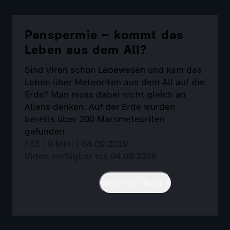
Panspermie – kommt das
Leben aus dem All?
Sind Viren schon Lebewesen und kam das
Leben über Meteoriten aus dem All auf die
Erde? Man muss dabei nicht gleich an
Aliens denken. Auf der Erde wurden
bereits über 200 Marsmeteoriten
gefunden.
F33 | 9 Min. | 04.09.2019
Video verfügbar bis 04.09.2029
Mehr von Terra X