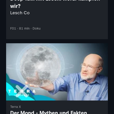
wir?
Lesch Co
F01 · 81 min · Doku
Terra X
Der Mond - Mythen und Fakten