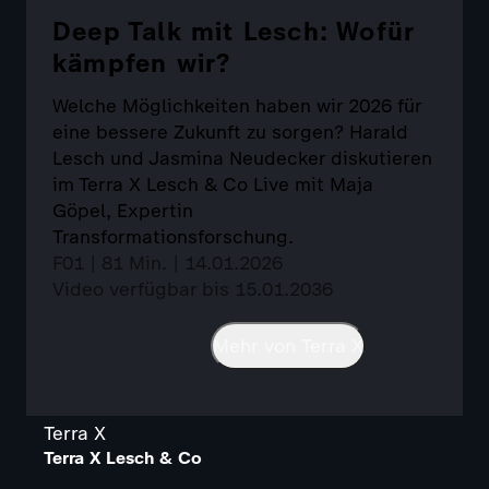
Deep Talk mit Lesch: Wofür
kämpfen wir?
Welche Möglichkeiten haben wir 2026 für
eine bessere Zukunft zu sorgen? Harald
Lesch und Jasmina Neudecker diskutieren
im Terra X Lesch & Co Live mit Maja
Göpel, Expertin
Transformationsforschung.
F01 | 81 Min. | 14.01.2026
Video verfügbar bis 15.01.2036
Mehr von Terra X
Terra X
Terra X Lesch & Co