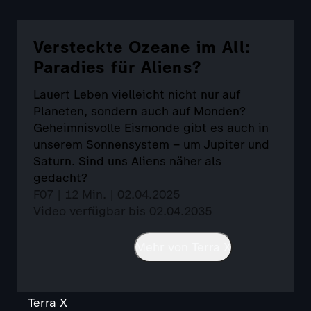
Versteckte Ozeane im All:
Paradies für Aliens?
Lauert Leben vielleicht nicht nur auf
Planeten, sondern auch auf Monden?
Geheimnisvolle Eismonde gibt es auch in
unserem Sonnensystem – um Jupiter und
Saturn. Sind uns Aliens näher als
gedacht?
F07 | 12 Min. | 02.04.2025
Video verfügbar bis 02.04.2035
Mehr von Terra X
Terra X