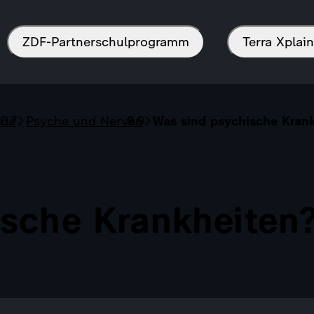
ZDF-Partnerschulprogramm
Terra Xpla
nde
Psyche und Nerven
Was sind psychische Kran
sche Krankheiten