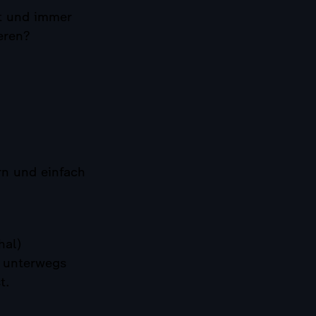
t und immer
eren?
rn und einfach
hal)
e unterwegs
t.