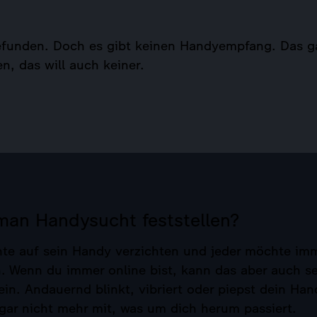
 gefunden. Doch es gibt keinen Handyempfang. Das
en, das will auch keiner.
man Handysucht feststellen?
e auf sein Handy verzichten und jeder möchte imme
n. Wenn du immer online bist, kann das aber auch s
in. Andauernd blinkt, vibriert oder piepst dein Han
ar nicht mehr mit, was um dich herum passiert.