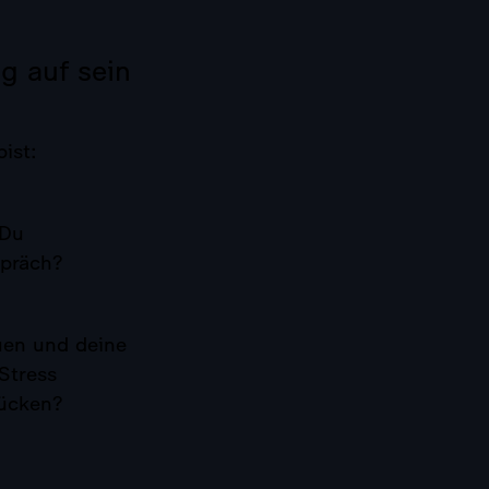
g auf sein
ist:
 Du
spräch?
uen und deine
Stress
rücken?