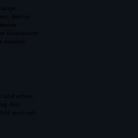
 lange
hst. Nachts
Wecker
r funktioniert
se machen
en und schau,
rag dich
nicht auch mit