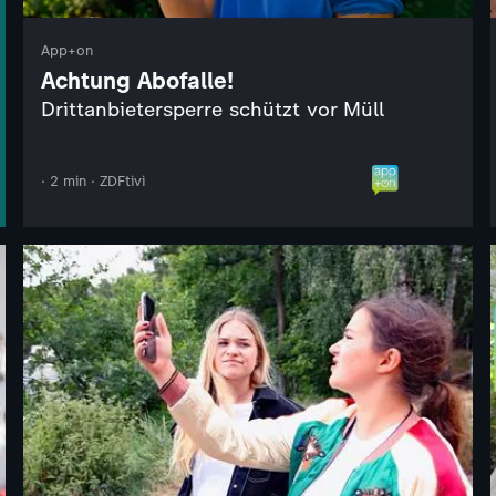
App+on
Achtung Abofalle!
Drittanbietersperre schützt vor Müll
· 2 min · ZDFtivi