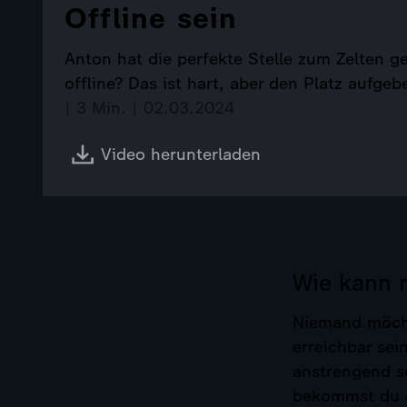
Offline sein
Anton hat die perfekte Stelle zum Zelten
offline? Das ist hart, aber den Platz aufgeb
| 3 Min. | 02.03.2024
Video herunterladen
Wie kann 
Niemand möcht
erreichbar sei
anstrengend se
bekommst du g