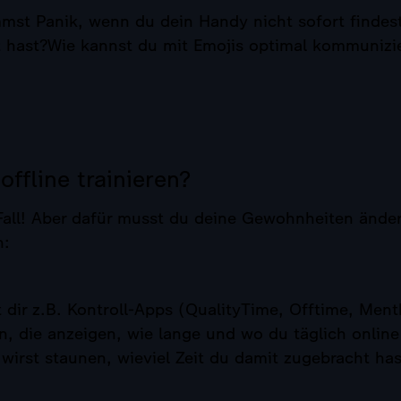
st Panik, wenn du dein Handy nicht sofort findes
it hast?Wie kannst du mit Emojis optimal kommunizi
ffline trainieren?
 Fall! Aber dafür musst du deine Gewohnheiten ände
n:
 dir z.B. Kontroll-Apps (QualityTime, Offtime, Ment
ren, die anzeigen, wie lange und wo du täglich onlin
 wirst staunen, wieviel Zeit du damit zugebracht has