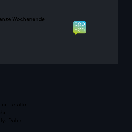
 ganze Wochenende
r für alle
ehr
dy. Dabei