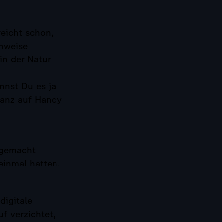
reicht schon,
nweise
in der Natur
nnst Du es ja
ganz auf Handy
“ gemacht
 einmal hatten.
digitale
f verzichtet,