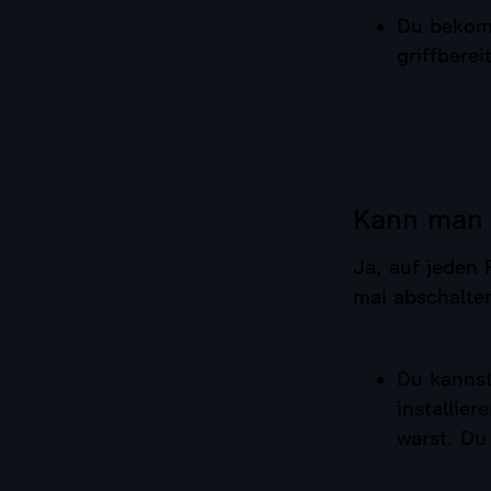
Du bekomm
griffbere
Kann man o
Ja, auf jeden
mal abschalte
Du kannst
installie
warst. Du