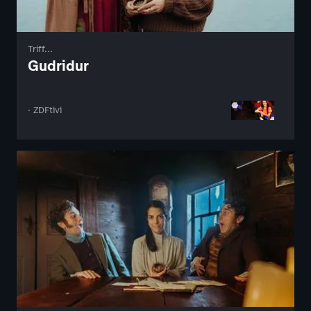
Triff...
Gudridur
· ZDFtivi