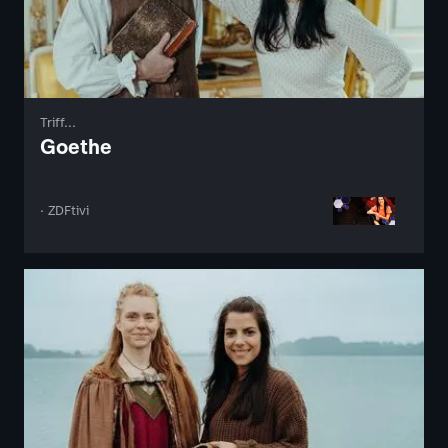
Triff...
Goethe
· ZDFtivi