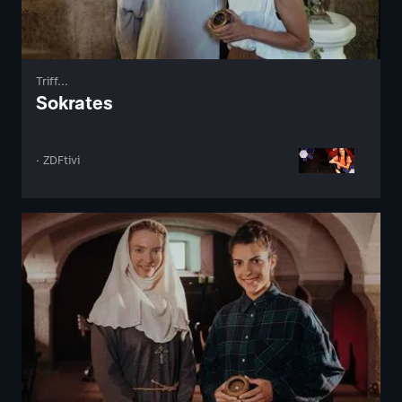
Triff...
Sokrates
· ZDFtivi