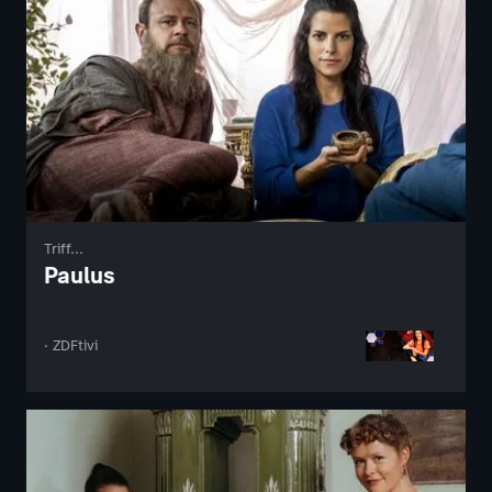
Triff...
Paulus
· ZDFtivi