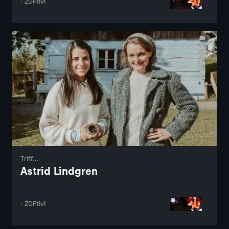
· ZDFtivi
Triff...
Astrid Lindgren
· ZDFtivi