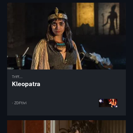
Triff...
Kleopatra
· ZDFtivi