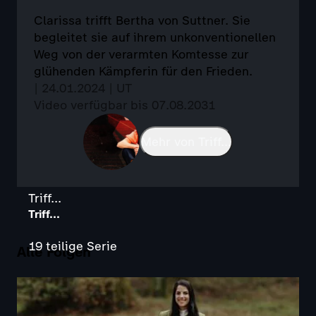
Clarissa trifft Bertha von Suttner. Sie
begleitet sie auf ihrem unkonventionellen
Weg von der verarmten Komtesse zur
glühenden Kämpferin für den Frieden.
| 24.01.2024 | UT
Video verfügbar bis 07.08.2031
Mehr von Triff...
Triff...
Triff...
19 teilige Serie
Alle Folgen