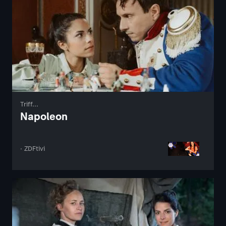
Triff...
Napoleon
· ZDFtivi