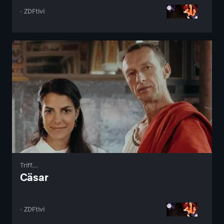
· ZDFtivi
Triff...
Cäsar
· ZDFtivi